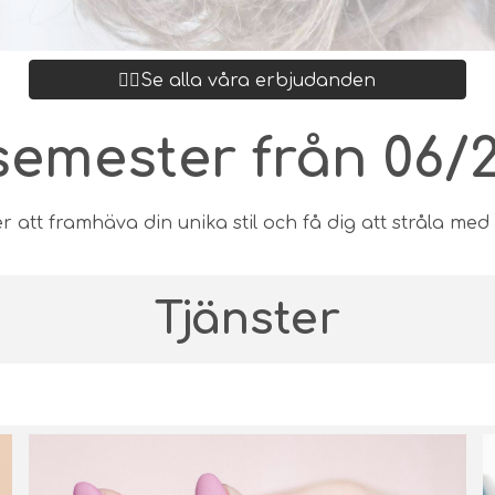
👉🏻Se alla våra erbjudanden
semester från 06/23
ter att framhäva din unika stil och få dig att stråla me
Tjänster