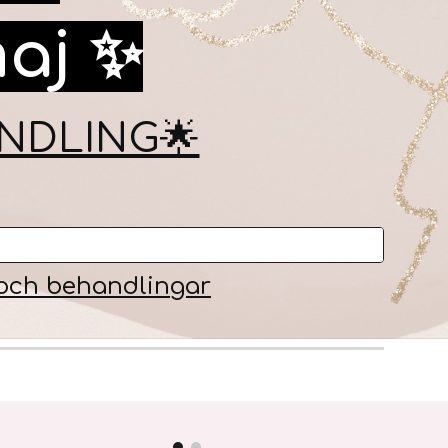
maj ✨
NDLING🌟
och behandlingar