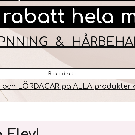
rabatt hela 
IPPNNING & HÅRBEHA
Boka din tid nu!
 och LÖRDAGAR på ALLA produkter 
 Elev!