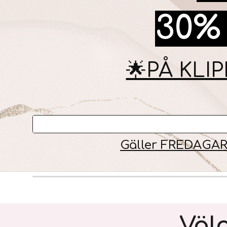
30% 
🌟PÅ KL
Gäller FREDAGAR
Välg