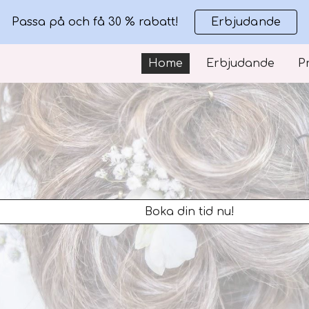
Passa på och få 30 % rabatt!
Erbjudande
ip to main content
Skip to navigat
Home
Erbjudande
P
Boka din tid nu!