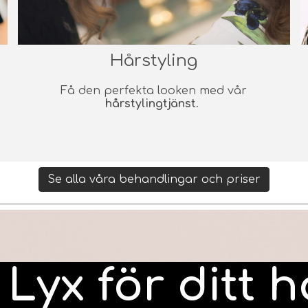
Hårstyling
Få den perfekta looken med vår
hårstylingtjänst
.
Se alla våra behandlingar och priser
 Lyx för ditt h