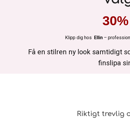
30% 
Klipp dig hos
Ellin
– professione
Få en stilren ny look samtidigt s
finslipa s
Riktigt trevlig